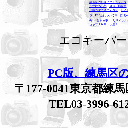
練馬区のリサイクルショップ
ル法について
引取り料金表
信販売法に基づく表示
サイ
ジ
PSE法について
即日対応
分
当日回収
リサイクル
ョップＥＫリンク集１
エコキーパー
PC版、練馬区
〒177-0041東京都
TEL03-3996-61