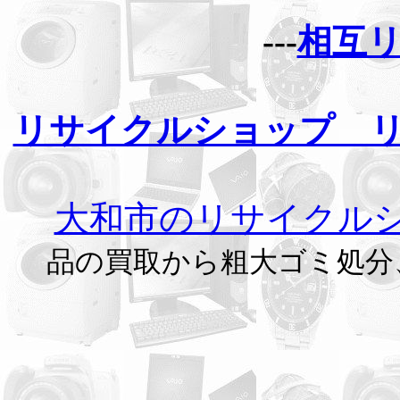
---
相互
リサイクルショップ 
大和市のリサイクル
品の買取から粗大ゴミ処分