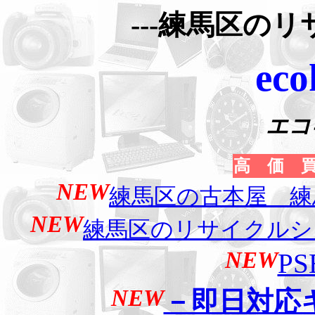
---練馬区のリ
eco
エコ
高 価 
NEW
練馬区の古本屋 練
NEW
練馬区のリサイクルシ
NEW
P
NEW
－即日対応