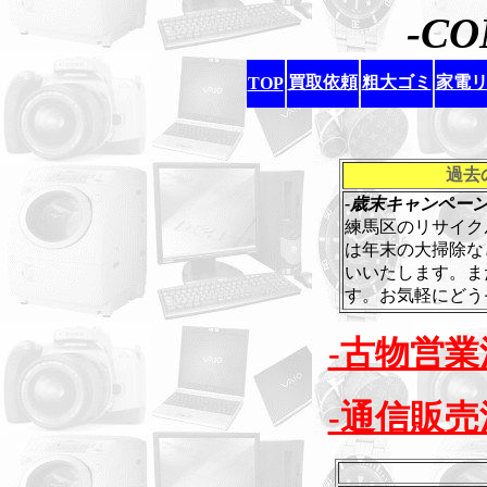
-CO
買取依頼
粗大ゴミ
家電
TOP
過去
-歳末キャンペーン
練馬区のリサイク
は年末の大掃除な
いいたします。ま
す。お気軽にどう
-古物営業
-通信販売