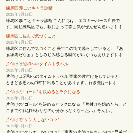
ョ
練馬区 駅ごとキャラ診断
2025年8月18日
練馬区 駅ごとキャラ診断 こんにちは。エコキーパーズ店長で
ン
す。同じ練馬区でも、駅によって雰囲気がぜんぜん違いま […]
練馬区に住んで気づくこと
2025年8月17日
練馬区に住んで気づくこと 長年この街で暮らしていると、「あ
ぁ練馬だなぁ」としみじみ感じる瞬間がいくつもあります […]
片付けは昭和へのタイムトラベル
2025年8月16日
片付けは昭和へのタイムトラベル 実家の片付けをしていると、
ときどき思わぬ“旅”に出ることがあります。行き先は─ […]
片付けの“ゴール”を決めるとラクになる
2025年8月15日
片付けの“ゴール”を決めるとラクになる 「片付けを始めたら、ど
こまでやれば終わりなのか分からなくなった…」そん […]
片付けで“ケンカしないコツ”
2025年8月11日
片付けで“ケンカしないコツ” 「実家の片付けをきっかけに兄弟ゲ