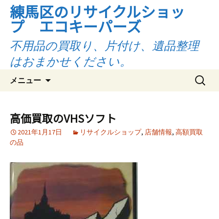
練馬区のリサイクルショッ
プ エコキーパーズ
不用品の買取り、片付け、遺品整理
はおまかせください。
コ
検
メニュー
ン
索:
テ
ン
高価買取のVHSソフト
ツ
2021年1月17日
リサイクルショップ
,
店舗情報
,
高額買取
へ
の品
ス
キ
ッ
プ