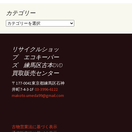
カテゴリー
カ
テ
ゴ
リ
ー
リサイクルショッ
プ エコキーパー
ズ 練馬区古本DVD
買取販売センター
〒177-0041東京都練馬区石神
井町7-4-3-1F
03-3996-6122
makoto.umeda99@gmail.com
古物営業法に基づく表示