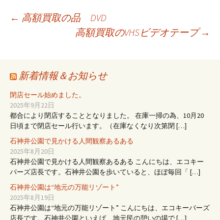
投
←
高額買取の品 DVD
高額買取のVHSビデオテープ
→
稿
ナ
新着情報＆お知らせ
閉店セール始めました。
ビ
2025年9月22日
都合により閉店することとなりました。 在庫一掃の為、10月20
日頃まで閉店セール行います。（在庫なくなり次第閉 […]
ゲ
石神井公園で見かける人間観察あるある
2025年8月20日
石神井公園で見かける人間観察あるある こんにちは、エコキー
ー
パーズ店長です。石神井公園を歩いていると、ほぼ毎回「 […]
石神井公園は“地元の万能リゾート”
シ
2025年8月19日
石神井公園は“地元の万能リゾート” こんにちは、エコキーパーズ
店長です。石神井公園といえば、地元民の憩いの場で […]